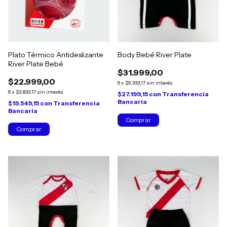
Plato Térmico Antideslizante
Body Bebé River Plate
River Plate Bebé
$31.999,00
$22.999,00
6
x
$5.333,17
sin interés
6
x
$3.833,17
sin interés
$27.199,15
con
Transferencia
Bancaria
$19.549,15
con
Transferencia
Bancaria
Comprar