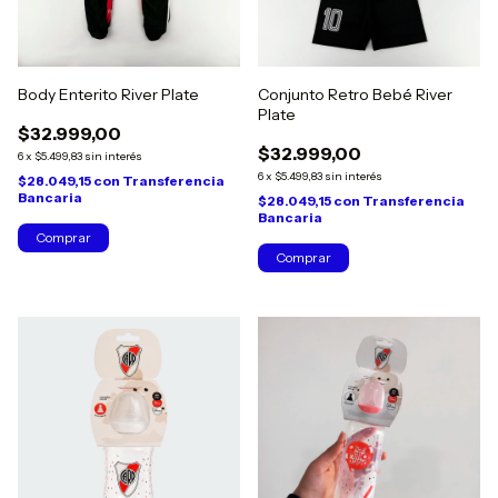
Body Enterito River Plate
Conjunto Retro Bebé River
Plate
$32.999,00
$32.999,00
6
x
$5.499,83
sin interés
6
x
$5.499,83
sin interés
$28.049,15
con
Transferencia
Bancaria
$28.049,15
con
Transferencia
Bancaria
Comprar
Comprar