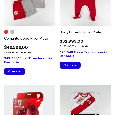
Body Enterito River Plate
Conjunto Bebé River Plate
$32.999,00
$49.999,00
6
x
$5.499,83
sin interés
$28.049,15
con
Transferencia
6
x
$8.333,17
sin interés
Bancaria
$42.499,15
con
Transferencia
Bancaria
Comprar
Comprar