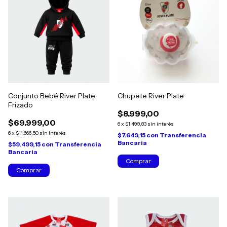
Conjunto Bebé River Plate
Chupete River Plate
Frizado
$8.999,00
$69.999,00
6
x
$1.499,83
sin interés
6
x
$11.666,50
sin interés
$7.649,15
con
Transferencia
Bancaria
$59.499,15
con
Transferencia
Bancaria
Comprar
Comprar