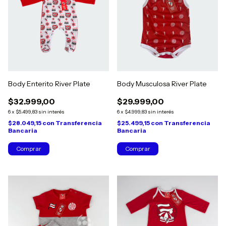
Body Enterito River Plate
Body Musculosa River Plate
$32.999,00
$29.999,00
6
x
$5.499,83
sin interés
6
x
$4.999,83
sin interés
$28.049,15
con
Transferencia
$25.499,15
con
Transferencia
Bancaria
Bancaria
Comprar
Comprar