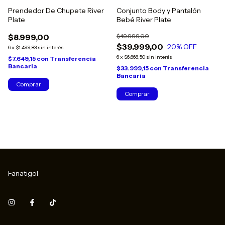
Prendedor De Chupete River
Conjunto Body y Pantalón
Plate
Bebé River Plate
$8.999,00
$49.999,00
$39.999,00
20
% OFF
6
x
$1.499,83
sin interés
6
x
$6.666,50
sin interés
$7.649,15
con
Transferencia
Bancaria
$33.999,15
con
Transferencia
Bancaria
Comprar
Comprar
Fanatigol