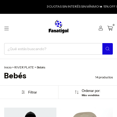
3 CUOTAS SIN INTERÉS SIN MÍNIMO!🔥 15% OFF X 
0
Inicio
>
RIVER PLATE
>
Bebés
Bebés
14 productos
Ordenar por:
Filtrar
Más vendidos