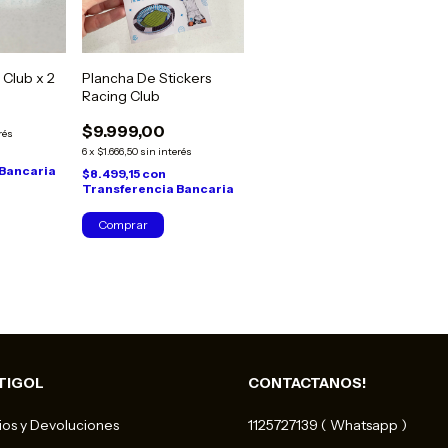
 Club x 2
Plancha De Stickers
Racing Club
$9.999,00
rés
6
x
$1.666,50
sin interés
 Bancaria
$8.499,15
con
Transferencia Bancaria
TIGOL
CONTACTANOS!
os y Devoluciones
1125727139 ( Whatsapp )