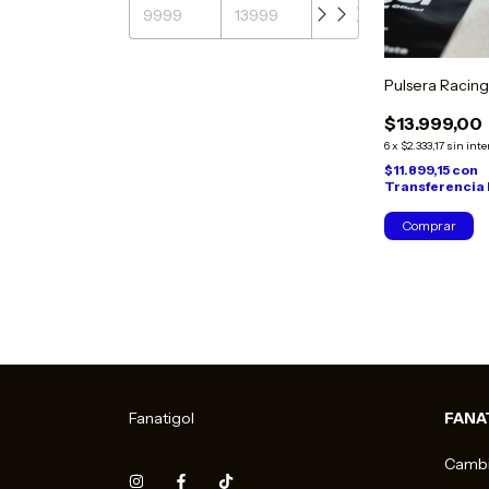
Pulsera Racing
$13.999,00
6
x
$2.333,17
sin inte
$11.899,15
con
Transferencia
Fanatigol
FANA
Cambi