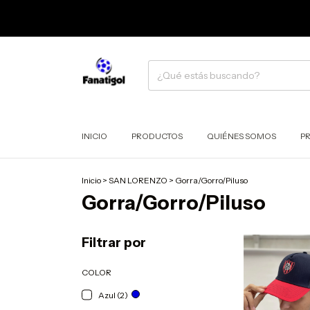
INICIO
PRODUCTOS
QUIÉNES SOMOS
P
Inicio
>
SAN LORENZO
>
Gorra/Gorro/Piluso
Gorra/Gorro/Piluso
Filtrar por
COLOR
Azul (2)