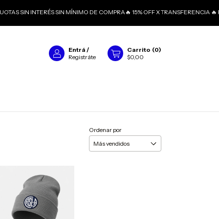
CUOTAS SIN INTERÉS SIN MÍNIMO DE COMPRA🔥 15% OFF X TRANSFERENCIA 🔥
Entrá
/
Carrito
(
0
)
Registráte
$0,00
Ordenar por