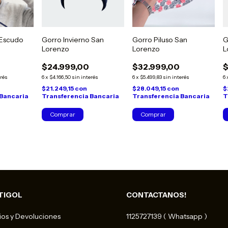
 Escudo
Gorro Invierno San
Gorro Piluso San
G
Lorenzo
Lorenzo
L
$24.999,00
$32.999,00
$
erés
6
x
$4.166,50
sin interés
6
x
$5.499,83
sin interés
6
$21.249,15
con
$28.049,15
con
$
 Bancaria
Transferencia Bancaria
Transferencia Bancaria
T
Comprar
TIGOL
CONTACTANOS!
os y Devoluciones
1125727139 ( Whatsapp )