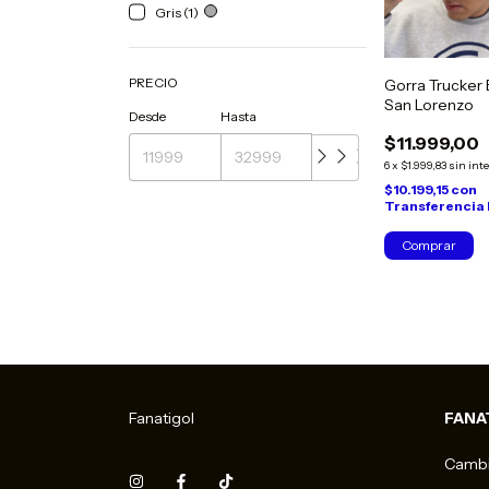
Gris (1)
PRECIO
Gorra Trucker
San Lorenzo
Desde
Hasta
$11.999,00
6
x
$1.999,83
sin int
$10.199,15
con
Transferencia
Comprar
Fanatigol
FANA
Cambi