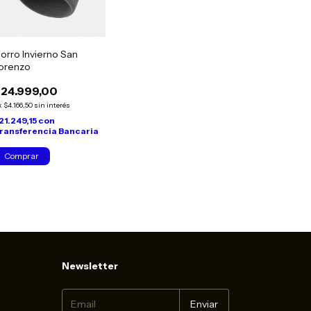
orro Invierno San
orenzo
24.999,00
x
$4.166,50
sin interés
21.249,15
con
ransferencia Bancaria
Comprar
Newsletter